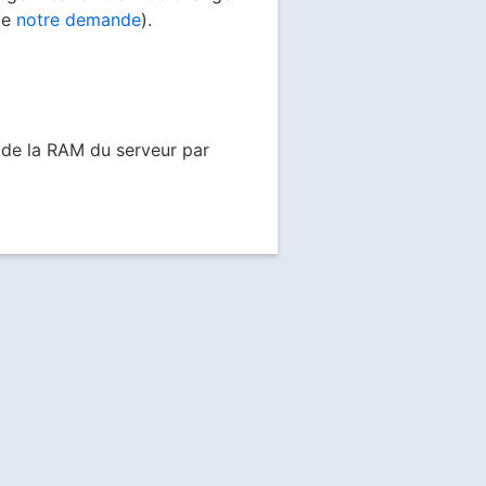
de
notre demande
).
 de la RAM du serveur par